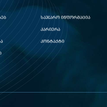
ᲮᲔᲑ
ᲡᲐᲯᲐᲠᲝ ᲘᲜᲤᲝᲠᲛᲐᲪᲘᲐ
ᲙᲐᲠᲘᲔᲠᲐ
Ა
ᲙᲝᲜᲢᲐᲥᲢᲘ
Ი