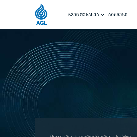
ᲩᲕᲔᲜ ᲨᲔᲡᲐᲮᲔᲑ
ᲑᲘᲖᲜᲔᲡᲘ
მთავარი
დირექტორთა საბჭო