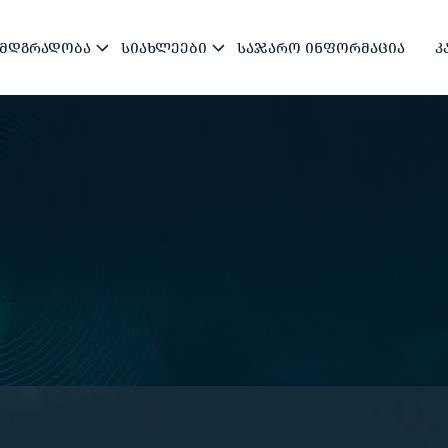
ᲛᲓᲒᲠᲐᲓᲝᲑᲐ
ᲡᲘᲐᲮᲚᲔᲔᲑᲘ
ᲡᲐᲯᲐᲠᲝ ᲘᲜᲤᲝᲠᲛᲐᲪᲘᲐ
Კ