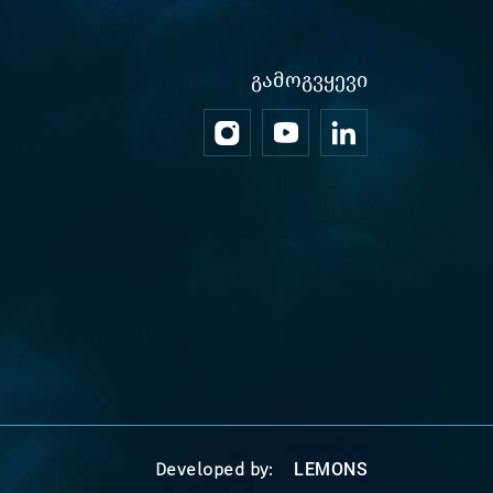
ᲒᲐᲛᲝᲒᲕᲧᲔᲕᲘ
Developed by:
LEMONS