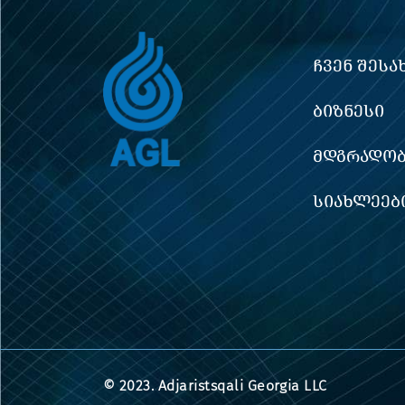
ᲩᲕᲔᲜ ᲨᲔᲡᲐ
ᲑᲘᲖᲜᲔᲡᲘ
ᲛᲓᲒᲠᲐᲓᲝᲑ
ᲡᲘᲐᲮᲚᲔᲔᲑ
© 2023. Adjaristsqali Georgia LLC