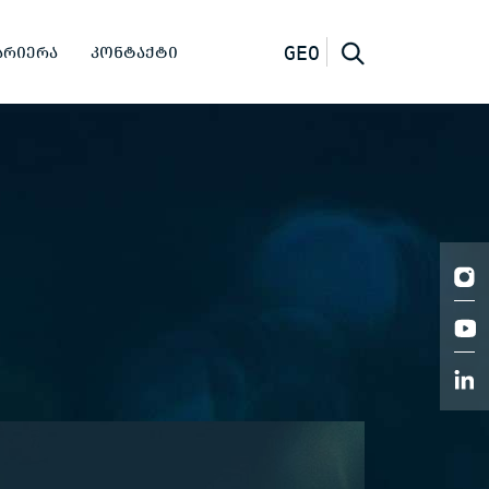
ᲐᲠᲘᲔᲠᲐ
ᲙᲝᲜᲢᲐᲥᲢᲘ
GEO