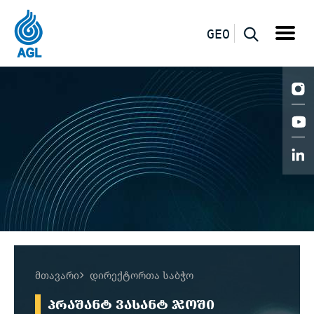
GEO
მთავარი
დირექტორთა საბჭო
ᲞᲠᲐᲨᲐᲜᲢ ᲕᲐᲡᲐᲜᲢ ᲯᲝᲨᲘ