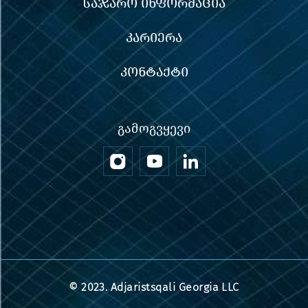
ᲡᲐᲯᲐᲠᲝ ᲘᲜᲤᲝᲠᲛᲐᲪᲘᲐ
ᲙᲐᲠᲘᲔᲠᲐ
ᲙᲝᲜᲢᲐᲥᲢᲘ
ᲒᲐᲛᲝᲒᲕᲧᲔᲕᲘ
© 2023. Adjaristsqali Georgia LLC