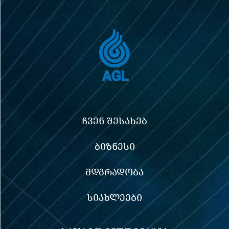
ᲩᲕᲔᲜ ᲨᲔᲡᲐᲮᲔᲑ
ᲑᲘᲖᲜᲔᲡᲘ
ᲛᲓᲒᲠᲐᲓᲝᲑᲐ
ᲡᲘᲐᲮᲚᲔᲔᲑᲘ