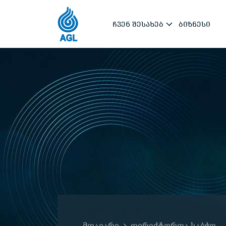
ᲩᲕᲔᲜ ᲨᲔᲡᲐᲮᲔᲑ
ᲑᲘᲖᲜᲔᲡᲘ
მთავარი
დირექტორთა საბჭო