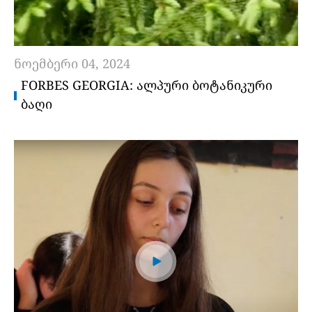
ნოემბერი 04, 2024
FORBES GEORGIA: ᲐᲚᲞᲣᲠᲘ ᲑᲝᲢᲐᲜᲘᲙᲣᲠᲘ
ᲑᲐᲦᲘ