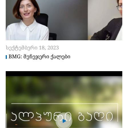
სექტემბერი 18, 2023
BMG: ᲛᲔᲜᲔᲯᲔᲠᲘ ᲥᲐᲚᲔᲑᲘ