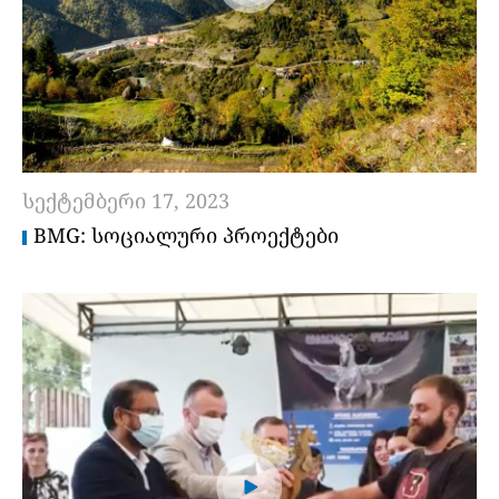
სექტემბერი 17, 2023
BMG: ᲡᲝᲪᲘᲐᲚᲣᲠᲘ ᲞᲠᲝᲔᲥᲢᲔᲑᲘ