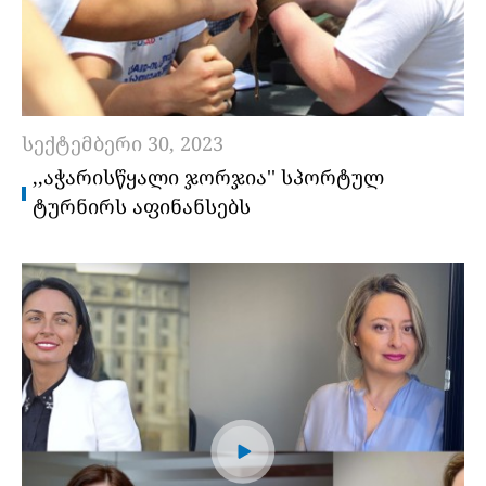
სექტემბერი 30, 2023
,,ᲐᲭᲐᲠᲘᲡᲬᲧᲐᲚᲘ ᲯᲝᲠᲯᲘᲐ'' ᲡᲞᲝᲠᲢᲣᲚ
ᲢᲣᲠᲜᲘᲠᲡ ᲐᲤᲘᲜᲐᲜᲡᲔᲑᲡ