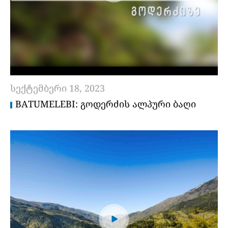
სექტემბერი 18, 2023
BATUMELEBI: ᲒᲝᲓᲔᲠᲫᲘᲡ ᲐᲚᲞᲣᲠᲘ ᲑᲐᲦᲘ