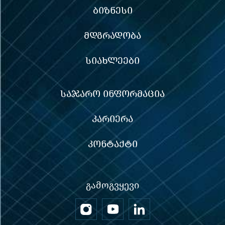
ᲑᲘᲖᲜᲔᲡᲘ
ᲛᲓᲒᲠᲐᲓᲝᲑᲐ
ᲡᲘᲐᲮᲚᲔᲔᲑᲘ
ᲡᲐᲯᲐᲠᲝ ᲘᲜᲤᲝᲠᲛᲐᲪᲘᲐ
ᲙᲐᲠᲘᲔᲠᲐ
ᲙᲝᲜᲢᲐᲥᲢᲘ
ᲒᲐᲛᲝᲒᲕᲧᲔᲕᲘ