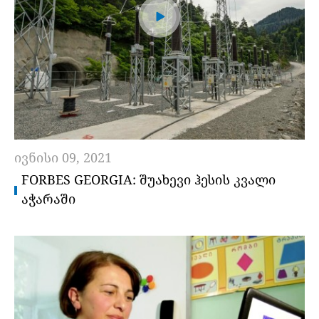
ივნისი 09, 2021
FORBES GEORGIA: ᲨᲣᲐᲮᲔᲕᲘ ᲰᲔᲡᲘᲡ ᲙᲕᲐᲚᲘ
ᲐᲭᲐᲠᲐᲨᲘ