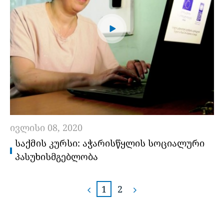
ივლისი 08, 2020
ᲡᲐᲥᲛᲘᲡ ᲙᲣᲠᲡᲘ: ᲐᲭᲐᲠᲘᲡᲬᲧᲚᲘᲡ ᲡᲝᲪᲘᲐᲚᲣᲠᲘ
ᲞᲐᲡᲣᲮᲘᲡᲛᲒᲔᲑᲚᲝᲑᲐ
1
2