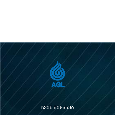
ᲩᲕᲔᲜ ᲨᲔᲡᲐᲮᲔᲑ