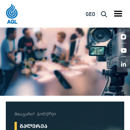
GEO
გალერეა
მთავარი
ᲒᲐᲚᲔᲠᲔᲐ