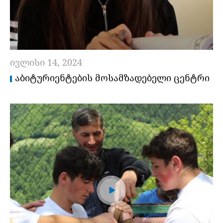
ივლისი 14, 2024
ᲐᲑᲘᲢᲣᲠᲘᲔᲜᲢᲔᲑᲘᲡ ᲛᲝᲡᲐᲛᲖᲐᲓᲔᲑᲔᲚᲘ ᲪᲔᲜᲢᲠᲘ