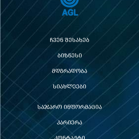
ᲩᲕᲔᲜ ᲨᲔᲡᲐᲮᲔᲑ
ᲑᲘᲖᲜᲔᲡᲘ
ᲛᲓᲒᲠᲐᲓᲝᲑᲐ
ᲡᲘᲐᲮᲚᲔᲔᲑᲘ
ᲡᲐᲯᲐᲠᲝ ᲘᲜᲤᲝᲠᲛᲐᲪᲘᲐ
ᲙᲐᲠᲘᲔᲠᲐ
ᲙᲝᲜᲢᲐᲥᲢᲘ