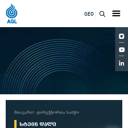
GEO
მთავარი
დირექტორთა საბჭო
ᲡᲢᲔᲘᲜ ᲓᲐᲚᲔ