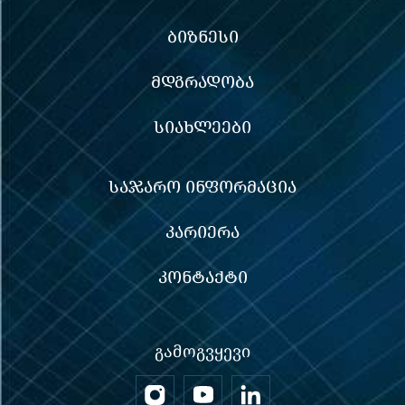
ᲑᲘᲖᲜᲔᲡᲘ
ᲛᲓᲒᲠᲐᲓᲝᲑᲐ
ᲡᲘᲐᲮᲚᲔᲔᲑᲘ
ᲡᲐᲯᲐᲠᲝ ᲘᲜᲤᲝᲠᲛᲐᲪᲘᲐ
ᲙᲐᲠᲘᲔᲠᲐ
ᲙᲝᲜᲢᲐᲥᲢᲘ
ᲒᲐᲛᲝᲒᲕᲧᲔᲕᲘ