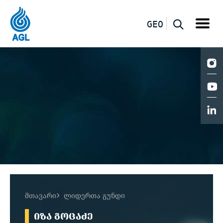
GEO
მთავარი
ლიდერთა გუნდი
ᲘᲖᲐ ᲒᲝᲪᲐᲫᲔ