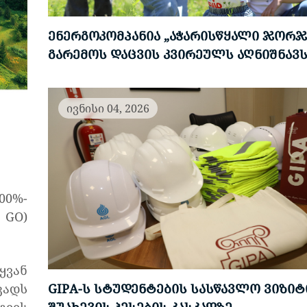
ᲔᲜᲔᲠᲒᲝᲙᲝᲛᲞᲐᲜᲘᲐ „ᲐᲭᲐᲠᲘᲡᲬᲧᲐᲚᲘ ᲯᲝᲠᲯ
ᲒᲐᲠᲔᲛᲝᲡ ᲓᲐᲪᲕᲘᲡ ᲙᲕᲘᲠᲔᲣᲚᲡ ᲐᲦᲜᲘᲨᲜᲐᲕ
ივნისი 04, 2026
00%-
 GO)
ყვან
კადს
GIPA-Ს ᲡᲢᲣᲓᲔᲜᲢᲔᲑᲘᲡ ᲡᲐᲡᲬᲐᲕᲚᲝ ᲕᲘᲖᲘᲢ