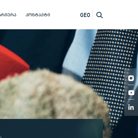
ᲐᲠᲘᲔᲠᲐ
ᲙᲝᲜᲢᲐᲥᲢᲘ
GEO
ი