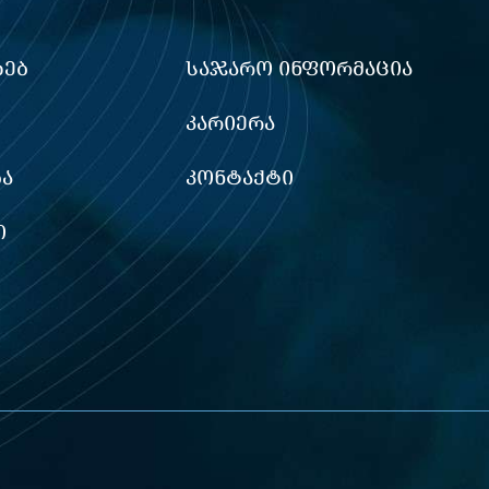
ᲮᲔᲑ
ᲡᲐᲯᲐᲠᲝ ᲘᲜᲤᲝᲠᲛᲐᲪᲘᲐ
ᲙᲐᲠᲘᲔᲠᲐ
Ა
ᲙᲝᲜᲢᲐᲥᲢᲘ
Ი