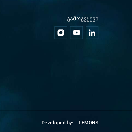
ᲒᲐᲛᲝᲒᲕᲧᲔᲕᲘ
Developed by:
LEMONS