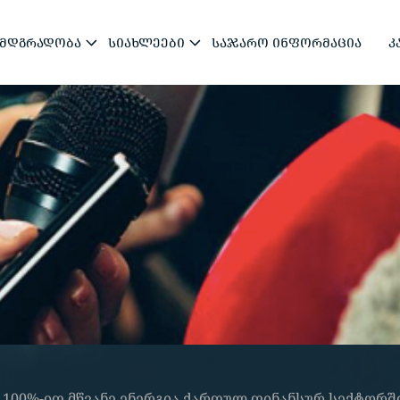
ᲛᲓᲒᲠᲐᲓᲝᲑᲐ
ᲡᲘᲐᲮᲚᲔᲔᲑᲘ
ᲡᲐᲯᲐᲠᲝ ᲘᲜᲤᲝᲠᲛᲐᲪᲘᲐ
Კ
 100%-ით მწვანე ენერგია ქართულ ფინანსურ სექტორშ