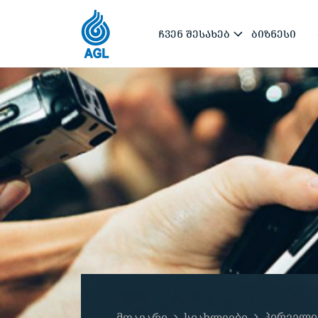
ᲩᲕᲔᲜ ᲨᲔᲡᲐᲮᲔᲑ
ᲑᲘᲖᲜᲔᲡᲘ
პირველი
მთავარი
სიახლეები