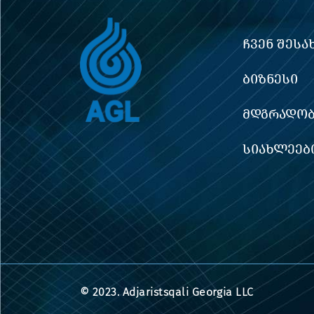
ᲩᲕᲔᲜ ᲨᲔᲡᲐ
ᲑᲘᲖᲜᲔᲡᲘ
ᲛᲓᲒᲠᲐᲓᲝᲑ
ᲡᲘᲐᲮᲚᲔᲔᲑ
© 2023. Adjaristsqali Georgia LLC