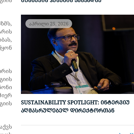
გიის
ᲨᲣᲐᲮᲔᲕᲘᲡ ᲰᲔᲡᲔᲑᲘᲡ ᲙᲐᲡᲙᲐᲓᲖᲔ
ზმს,
აპრილი 25, 2026
არის
ბას,
წყონ
ირის
გიის
ნონი
მიერ
SUSTAINABILITY SPOTLIGHT: ᲘᲜᲢᲔᲠᲕᲘᲣ
გიის
ᲐᲦᲛᲐᲡᲠᲣᲚᲔᲑᲔᲚ ᲓᲘᲠᲔᲥᲢᲝᲠᲗᲐᲜ
აქვს