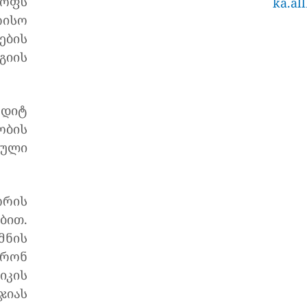
ოფს
ka.al
რისო
ბის
გიის
ედიტ
ობის
ბული
ორის
ბით.
მნის
ურონ
იკის
ჯიას