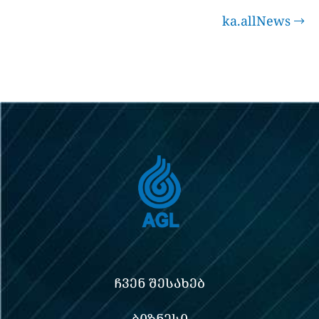
ka.allNews
ᲩᲕᲔᲜ ᲨᲔᲡᲐᲮᲔᲑ
ᲑᲘᲖᲜᲔᲡᲘ