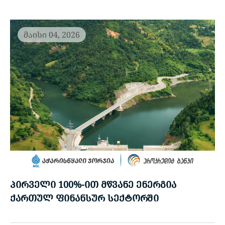
მაისი 04, 2026
ᲞᲘᲠᲕᲔᲚᲘ 100%-ᲘᲗ ᲛᲬᲕᲐᲜᲔ ᲔᲜᲔᲠᲒᲘᲐ
ᲥᲐᲠᲗᲣᲚ ᲤᲘᲜᲐᲜᲡᲣᲠ ᲡᲔᲥᲢᲝᲠᲨᲘ