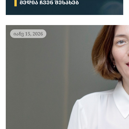
ᲛᲔᲓᲘᲐ ᲩᲕᲔᲜ ᲨᲔᲡᲐᲮᲔᲑ
იანვ 15, 2026