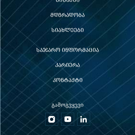
ᲛᲓᲒᲠᲐᲓᲝᲑᲐ
ᲡᲘᲐᲮᲚᲔᲔᲑᲘ
ᲡᲐᲯᲐᲠᲝ ᲘᲜᲤᲝᲠᲛᲐᲪᲘᲐ
ᲙᲐᲠᲘᲔᲠᲐ
ᲙᲝᲜᲢᲐᲥᲢᲘ
ᲒᲐᲛᲝᲒᲕᲧᲔᲕᲘ