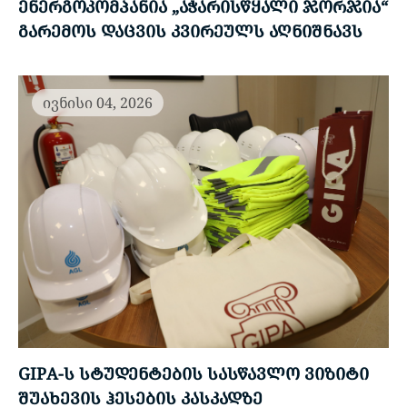
ᲔᲜᲔᲠᲒᲝᲙᲝᲛᲞᲐᲜᲘᲐ „ᲐᲭᲐᲠᲘᲡᲬᲧᲐᲚᲘ ᲯᲝᲠᲯᲘᲐ“
ᲒᲐᲠᲔᲛᲝᲡ ᲓᲐᲪᲕᲘᲡ ᲙᲕᲘᲠᲔᲣᲚᲡ ᲐᲦᲜᲘᲨᲜᲐᲕᲡ
ივნისი 04, 2026
GIPA-Ს ᲡᲢᲣᲓᲔᲜᲢᲔᲑᲘᲡ ᲡᲐᲡᲬᲐᲕᲚᲝ ᲕᲘᲖᲘᲢᲘ
ᲨᲣᲐᲮᲔᲕᲘᲡ ᲰᲔᲡᲔᲑᲘᲡ ᲙᲐᲡᲙᲐᲓᲖᲔ