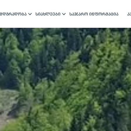
ᲛᲓᲒᲠᲐᲓᲝᲑᲐ
ᲡᲘᲐᲮᲚᲔᲔᲑᲘ
ᲡᲐᲯᲐᲠᲝ ᲘᲜᲤᲝᲠᲛᲐᲪᲘᲐ
Კ