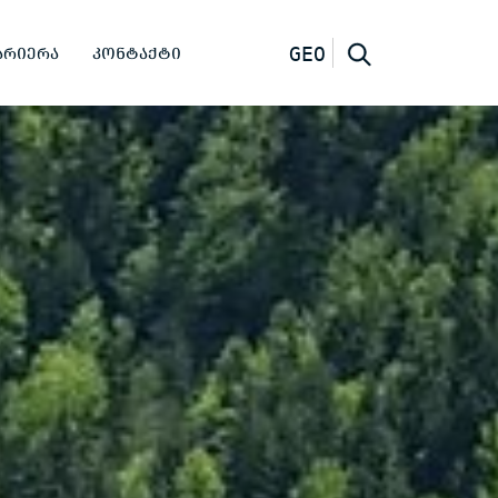
ᲐᲠᲘᲔᲠᲐ
ᲙᲝᲜᲢᲐᲥᲢᲘ
GEO