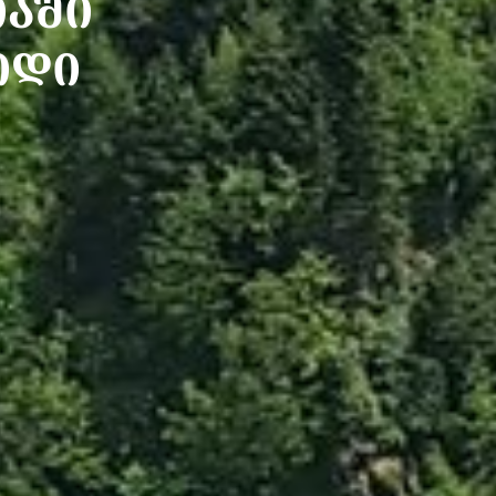
ᲐᲨᲘ
ᲘᲓᲘ