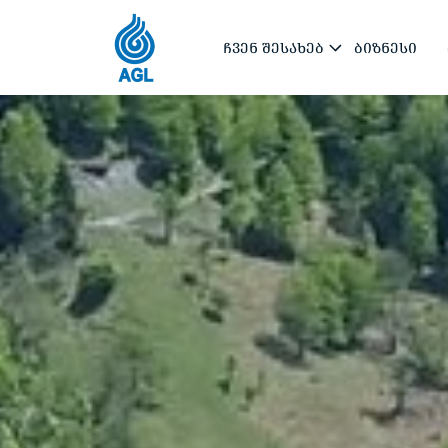
ᲩᲕᲔᲜ ᲨᲔᲡᲐᲮᲔᲑ
ᲑᲘᲖᲜᲔᲡᲘ