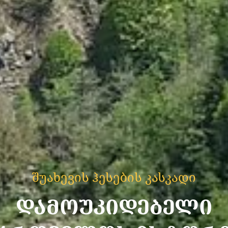
შუახევის ჰესების კასკადი
ᲓᲐᲛᲝᲣᲙᲘᲓᲔᲑᲔᲚᲘ