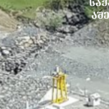
ᲡᲐ
ᲐᲨ