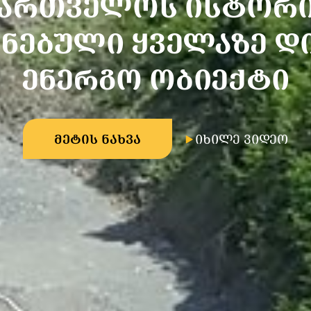
ᲥᲐᲠᲗᲕᲔᲚᲝᲡ ᲘᲡᲢᲝᲠᲘ
ᲔᲜᲔᲑᲣᲚᲘ ᲧᲕᲔᲚᲐᲖᲔ Დ
ᲔᲜᲔᲠᲒᲝ ᲝᲑᲘᲔᲥᲢᲘ
ᲛᲔᲢᲘᲡ ᲜᲐᲮᲕᲐ
ᲘᲮᲘᲚᲔ ᲕᲘᲓᲔᲝ